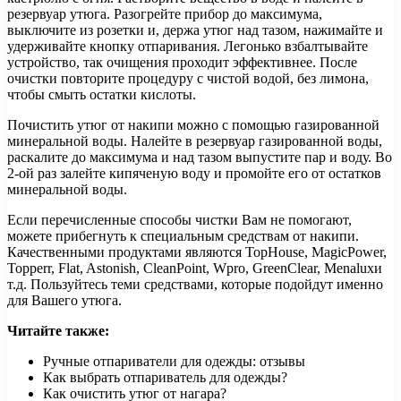
резервуар утюга. Разогрейте прибор до максимума,
выключите из розетки и, держа утюг над тазом, нажимайте и
удерживайте кнопку отпаривания. Легонько взбалтывайте
устройство, так очищения проходит эффективнее. После
очистки повторите процедуру с чистой водой, без лимона,
чтобы смыть остатки кислоты.
Почистить утюг от накипи можно с помощью газированной
минеральной воды. Налейте в резервуар газированной воды,
раскалите до максимума и над тазом выпустите пар и воду. Во
2-ой раз залейте кипяченую воду и промойте его от остатков
минеральной воды.
Если перечисленные способы чистки Вам не помогают,
можете прибегнуть к специальным средствам от накипи.
Качественными продуктами являются TopHouse, MagicPower,
Topperr, Flat, Astonish, CleanPoint, Wpro, GreenClear, Menaluxи
т.д. Пользуйтесь теми средствами, которые подойдут именно
для Вашего утюга.
Читайте также:
Ручные отпариватели для одежды: отзывы
Как выбрать отпариватель для одежды?
Как очистить утюг от нагара?