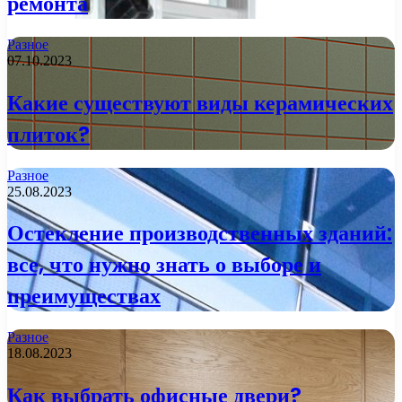
ремонта
Разное
07.10.2023
Какие существуют виды керамических
плиток?
Разное
25.08.2023
Остекление производственных зданий:
все, что нужно знать о выборе и
преимуществах
Разное
18.08.2023
Как выбрать офисные двери?