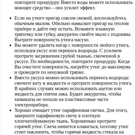
повторите процедуру. Вместо воды можете использовать
моющее средство – оно усилит эффект.
Если на утюге пригар совсем свежий, воспользуйтесь
обычным мылом. Обильно намыльте пригар на теплом
приборе и дайте ему остыть. Возьмите влажную
тряпочку или губку, аккуратно смойте мыло с подошвы.
Вытрите поверхность утюга насухо.
Вы можете удалить нагар с поверхности любого утюга,
используя уксус или перекись водорода. С усилием
протрите загрязнения грубой тканью, смоченной в
уксусе. По необходимости, повторите процедуру. Когда
Вы очистите поверхность, нагрейте утюг до максимума
и проведите по ненужной тряпке.
Вместо уксуса можно использовать перекись водорода:
смочите вату в жидкости и протрите поверхность утюга.
В крайних случаях можно использовать ацетон или
жидкость для снятия лака. Будьте аккуратны, чтобы
химикаты не попали на пластмассовые части
электроприбора.
Хорошо очищает утюг парафиновая свечка. Для этого,
заверните парафиновую свечу в плотную
хлопчатобумажную ткань. Хорошенько протрите
горячей утюг. Свеча начнется плавиться, поэтому утюг
стоит наклонить, чтобы горячая жидкость стекала на