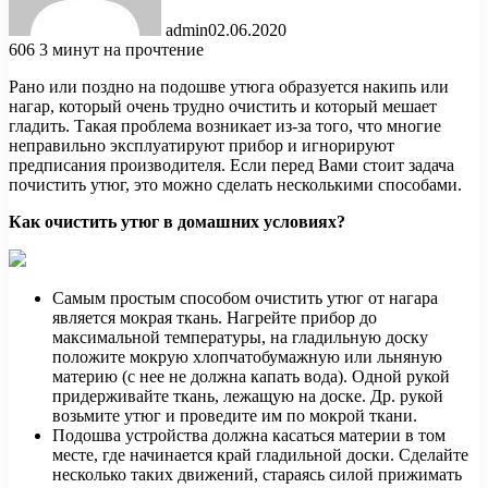
admin
02.06.2020
606
3 минут на прочтение
Рано или поздно на подошве утюга образуется накипь или
нагар, который очень трудно очистить и который мешает
гладить. Такая проблема возникает из-за того, что многие
неправильно эксплуатируют прибор и игнорируют
предписания производителя. Если перед Вами стоит задача
почистить утюг, это можно сделать несколькими способами.
Как очистить утюг в домашних условиях?
Самым простым способом очистить утюг от нагара
является мокрая ткань. Нагрейте прибор до
максимальной температуры, на гладильную доску
положите мокрую хлопчатобумажную или льняную
материю (с нее не должна капать вода). Одной рукой
придерживайте ткань, лежащую на доске. Др. рукой
возьмите утюг и проведите им по мокрой ткани.
Подошва устройства должна касаться материи в том
месте, где начинается край гладильной доски. Сделайте
несколько таких движений, стараясь силой прижимать