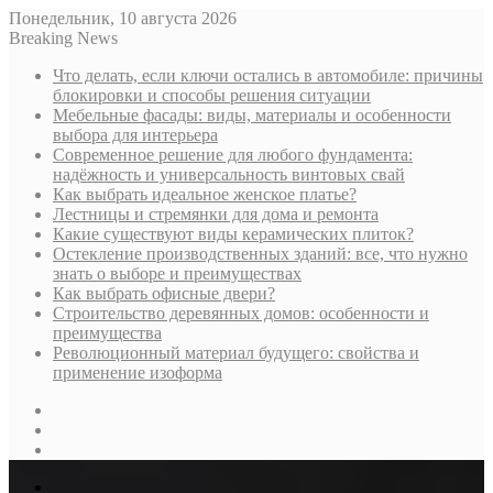
Понедельник, 10 августа 2026
Breaking News
Что делать, если ключи остались в автомобиле: причины
блокировки и способы решения ситуации
Мебельные фасады: виды, материалы и особенности
выбора для интерьера
Современное решение для любого фундамента:
надёжность и универсальность винтовых свай
Как выбрать идеальное женское платье?
Лестницы и стремянки для дома и ремонта
Какие существуют виды керамических плиток?
Остекление производственных зданий: все, что нужно
знать о выборе и преимуществах
Как выбрать офисные двери?
Строительство деревянных домов: особенности и
преимущества
Революционный материал будущего: свойства и
применение изоформа
Sidebar
Случайная
статья
Log
In
Меню