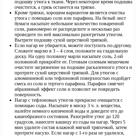
подошву утюга к ткани. Через некоторое время подошва
очистится, а грязь останется на тряпке.
Кроме тряпки, хорошим вариантом является очистка
утюга с помощью соли или парафина. На белый лист
бумаги насыпьте небольшое количество поваренной
соли, равномерно ее распределите и несколько раз
проведите по ней максимально разогретым утюгом.
Вытрите подошву сухой шерстяной тряпкой.
Если нагар не убирается, можете поступить по-другому.
Сложите марлю в 3 – 4 слоя, положите на гладильную
доску. На одну половину марли насыпьте соль, 2-ой
половиной прикройте ее. Готовым солевым мешочком
очистите загрязнение на подошве раскаленного утюга и
протрите сухой шерстяной тряпкой. Для утюгов с
алюминиевой или тефлоновой поверхностью подойдет
смесь из соли и тертого парафина. Парафин смягчит
абразивный эффект соли и позволит не повредить
поверхность.
Нагар с тефлоновых утюгов прекрасно очищается с
помощью соды. Насыпьте в миску 3 ч. л. вещества,
налейте немного кипяченой воды и доведите его до
кашеобразного состояния. Разогрейте утюг до 120
градусов, нанесите кашицу из соды на нагар. Через 5
мин удалите состав влажной мягкой тряпочкой, затем
протрите насухо. Если нагар с 1-го раза не удалился,