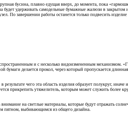
крупная бусина, плавно едущая вверх, до момента, пока «гармошк
сина будет удерживать самодельные бумажные жалюзи в закрытом
 узел. По завершении работы останется только подвесить изделие
спространенным и с несколько видоизмененным механизмом. «Га
ной бумаги делается прокол, через который пропускается длинная
 результате чего эта область изделия образует полукруг, иначе
буется прикрепить утяжелитель, которым может служить более кру
 внимание на светлые материалы, которые будут отражать солне
ким пятном, выбивающимся из общего дизайна.