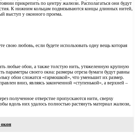
сстоянии прикрепить по центру жалюзи. Располагаться они будут
верстия. К нижним кольцам подвязываются концы длинных нитей,
ный выступ у оконного проема.
е свою любовь, если будете использовать одну вещь которая
ать любые обои, а также толстую нить, утяжеленную крупную
ть параметры своего окна: размеры отреза бумаги будут равны
ольку обои сложатся «гармошкой», что уменьшит их размер.
равлен вниз, являясь законченной «ступенькой», а верхней –
Через полученное отверстие пропускаются нити, сверху
тобы вдоль них удалось полностью растянуть материал жалюзи,
 окон