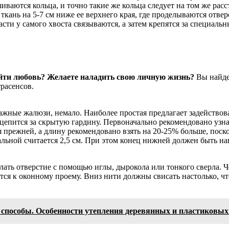
шиваются кольца, и точно такие же кольца следует на том же ра
 ткань на 5-7 см ниже ее верхнего края, где проделываются от
сти у самого хвоста связываются, а затем крепятся за специаль
айти любовь? Желаете наладить свою личную жизнь?
Вы найдет
расенсов.
ажные жалюзи, немало. Наиболее простая предлагает задействов
ацепится за скрытую гардину. Первоначально рекомендовано узна
 прежней, а длину рекомендовано взять на 20-25% больше, поск
ьной считается 2,5 см. При этом конец нижней должен быть нап
елать отверстие с помощью иглы, дырокола или тонкого сверла. 
тся к оконному проему. Вниз нити должны свисать настолько, ч
 способы. Особенности утепления деревянных и пластиковых