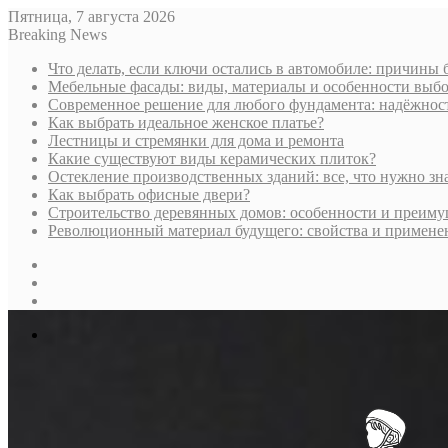
Пятница, 7 августа 2026
Breaking News
Что делать, если ключи остались в автомобиле: причины
Мебельные фасады: виды, материалы и особенности выбо
Современное решение для любого фундамента: надёжност
Как выбрать идеальное женское платье?
Лестницы и стремянки для дома и ремонта
Какие существуют виды керамических плиток?
Остекление производственных зданий: все, что нужно зн
Как выбрать офисные двери?
Строительство деревянных домов: особенности и преиму
Революционный материал будущего: свойства и примене
Sidebar
Случайная
статья
Log
In
Меню