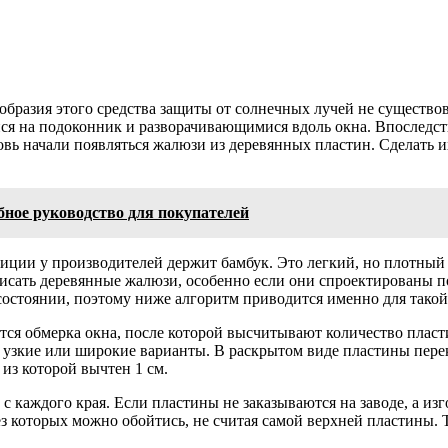
образия этого средства защиты от солнечных лучей не существов
ся на подоконник и разворачивающимися вдоль окна. Впоследст
овь начали появляться жалюзи из деревянных пластин. Сделать и
бное руководство для покупателей
зиции у производителей держит бамбук. Это легкий, но плотны
писать деревянные жалюзи, особенно если они спроектированы п
остоянии, поэтому ниже алгоритм приводится именно для такой
ится обмерка окна, после которой высчитывают количество плас
 узкие или широкие варианты. В раскрытом виде пластины перекр
из которой вычтен 1 см.
с каждого края. Если пластины не заказываются на заводе, а из
без которых можно обойтись, не считая самой верхней пластины.