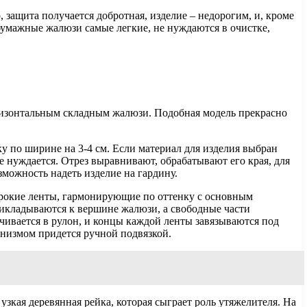
 защита получается добротная, изделие – недорогим, и, кроме
 бумажные жалюзи самые легкие, не нуждаются в очистке,
изонтальным складным жалюзи. Подобная модель прекрасно
у по ширине на 3-4 см. Если материал для изделия выбран
е нуждается. Отрез выравнивают, обрабатывают его края, для
зможность надеть изделие на гардину.
ирокие ленты, гармонирующие по оттенку с основным
рикладываются к вершине жалюзи, а свободные части
чивается в рулон, и концы каждой ленты завязываются под
анизмом придется ручной подвязкой.
зкая деревянная рейка, которая сыграет роль утяжелителя. На