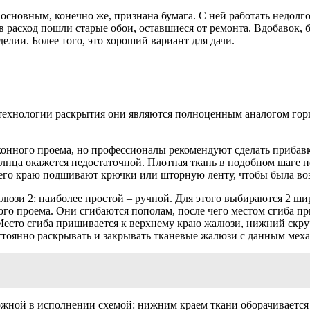
сновным, конечно же, признана бумага. С ней работать недолго,
в расход пошли старые обои, оставшиеся от ремонта. Вдобавок,
делии. Более того, это хороший вариант для дачи.
технологии раскрытия они являются полноценным аналогом гор
конного проема, но профессионалы рекомендуют сделать прибавк
олнца окажется недостаточной. Плотная ткань в подобном шаге н
му его краю подшивают крючки или шторную ленту, чтобы была во
люзи 2: наиболее простой – ручной. Для этого выбираются 2 ш
ого проема. Они сгибаются пополам, после чего местом сгиба п
Место сгиба пришивается к верхнему краю жалюзи, нижний скру
остоянно раскрывать и закрывать тканевые жалюзи с данным мех
жной в исполнении схемой: нижним краем ткани оборачивается у