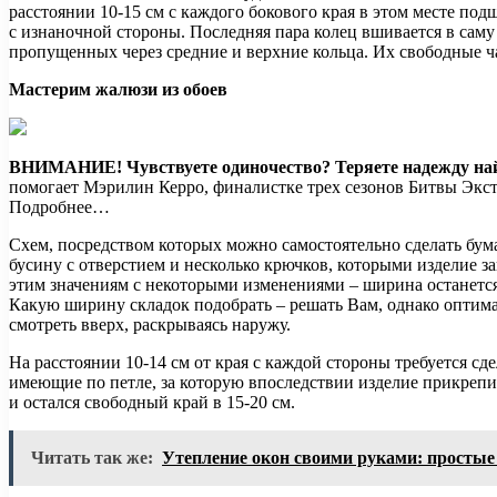
расстоянии 10-15 см с каждого бокового края в этом месте под
с изнаночной стороны. Последняя пара колец вшивается в саму
пропущенных через средние и верхние кольца. Их свободные ча
Мастерим жалюзи из обоев
ВНИМАНИЕ!
Чувствуете одиночество? Теряете надежду н
помогает Мэрилин Керро, финалистке трех сезонов Битвы Экст
Подробнее…
Схем, посредством которых можно самостоятельно сделать бум
бусину с отверстием и несколько крючков, которыми изделие з
этим значениям с некоторыми изменениями – ширина останется
Какую ширину складок подобрать – решать Вам, однако оптимал
смотреть вверх, раскрываясь наружу.
На расстоянии 10-14 см от края с каждой стороны требуется сд
имеющие по петле, за которую впоследствии изделие прикрепи
и остался свободный край в 15-20 см.
Читать так же:
Утепление окон своими руками: простые