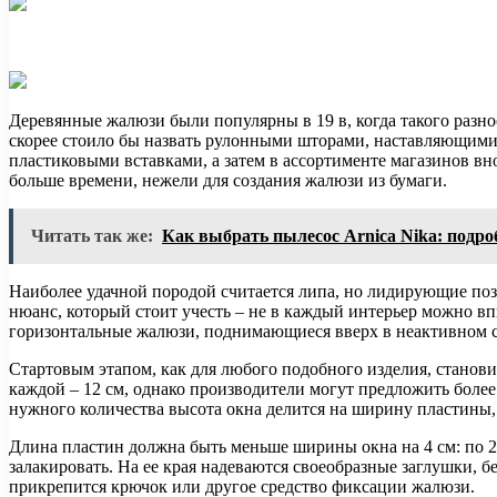
Деревянные жалюзи были популярны в 19 в, когда такого разно
скорее стоило бы назвать рулонными шторами, наставляющими
пластиковыми вставками, а затем в ассортименте магазинов вн
больше времени, нежели для создания жалюзи из бумаги.
Читать так же:
Как выбрать пылесос Arnica Nika: подро
Наиболее удачной породой считается липа, но лидирующие по
нюанс, который стоит учесть – не в каждый интерьер можно в
горизонтальные жалюзи, поднимающиеся вверх в неактивном с
Стартовым этапом, как для любого подобного изделия, станов
каждой – 12 см, однако производители могут предложить более
нужного количества высота окна делится на ширину пластины, 
Длина пластин должна быть меньше ширины окна на 4 см: по 2 
залакировать. На ее края надеваются своеобразные заглушки, 
прикрепится крючок или другое средство фиксации жалюзи.