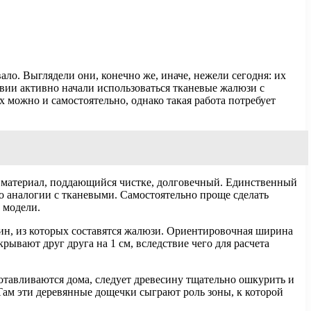
ало. Выглядели они, конечно же, иначе, нежели сегодня: их
вии активно начали использоваться тканевые жалюзи с
х можно и самостоятельно, однако такая работа потребует
й материал, поддающийся чистке, долговечный. Единственный
о аналогии с тканевыми. Самостоятельно проще сделать
 модели.
тин, из которых составятся жалюзи. Ориентировочная ширина
ывают друг друга на 1 см, вследствие чего для расчета
готавливаются дома, следует древесину тщательно ошкурить и
 Там эти деревянные дощечки сыграют роль зоны, к которой