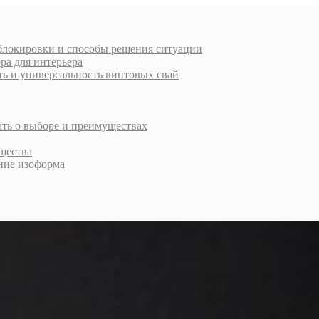
 блокировки и способы решения ситуации
ра для интерьера
ь и универсальность винтовых свай
ать о выборе и преимуществах
щества
ние изоформа