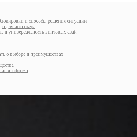
 блокировки и способы решения ситуации
ра для интерьера
ь и универсальность винтовых свай
ать о выборе и преимуществах
щества
ние изоформа