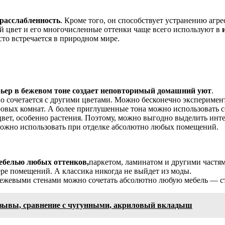
расслабленность
. Кроме того, он способствует устранению агр
й цвет и его многочисленные оттенки чаще всего используют в
сто встречается в природном мире.
ьер в бежевом тоне создает неповторимый домашний уют
.
о сочетается с другими цветами. Можно бесконечно эксперимент
ровых комнат. А более приглушенные тона можно использовать с
вет, особенно растения. Поэтому, можно выгодно выделить инт
можно использовать при отделке абсолютно любых помещений.
мебелью любых оттенков,
паркетом, ламинатом и другими частям
ре помещений. А классика никогда не выйдет из моды.
 бежевыми стенами можно сочетать абсолютно любую мебель — с
зывы, сравнение с чугунными, акриловый вкладыш