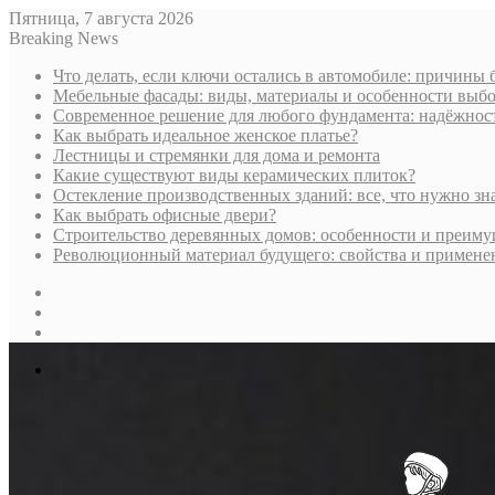
Пятница, 7 августа 2026
Breaking News
Что делать, если ключи остались в автомобиле: причины
Мебельные фасады: виды, материалы и особенности выбо
Современное решение для любого фундамента: надёжност
Как выбрать идеальное женское платье?
Лестницы и стремянки для дома и ремонта
Какие существуют виды керамических плиток?
Остекление производственных зданий: все, что нужно зн
Как выбрать офисные двери?
Строительство деревянных домов: особенности и преиму
Революционный материал будущего: свойства и примене
Sidebar
Случайная
статья
Log
In
Меню