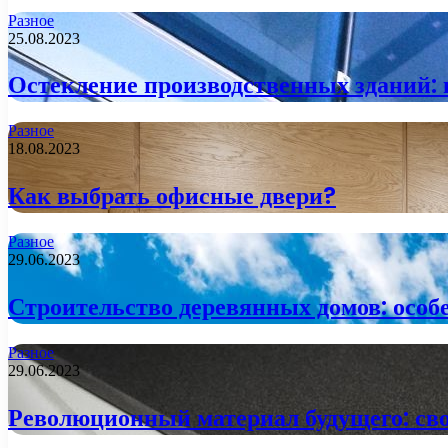
Разное
25.08.2023
Остекление производственных зданий: в
Разное
18.08.2023
Как выбрать офисные двери?
Разное
29.06.2023
Строительство деревянных домов: особ
Разное
29.06.2023
Революционный материал будущего: св