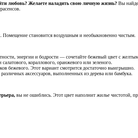
айти любовь? Желаете наладить свою личную жизнь?
Вы найдет
расенсов.
м
. Помещение становится воздушным и необыкновенно чистым.
тности, энергии и бодрости — сочетайте бежевый цвет с желты
и салатового, кораллового, оранжевого или зеленого.
нков бежевого. Этот вариант смотрится достаточно выигрышно.
различных аксессуаров, выполненных из дерева или бамбука.
ерьера,
вы не ошиблись. Этот цвет наполнит жилье чистотой, п