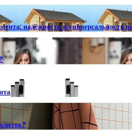
мента: надёжность и универсальность в
?
нта
плиток?